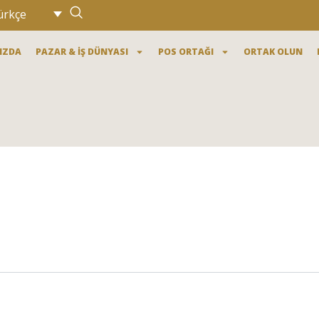
ürkçe
IZDA
PAZAR & İŞ DÜNYASI
POS ORTAĞI
ORTAK OLUN