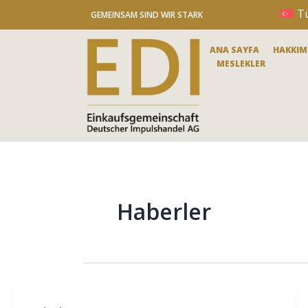
İçeriğe
T
GEMEINSAM SIND WIR STARK
atla
ANA SAYFA
HAKKIM
MESLEKLER
Haberler