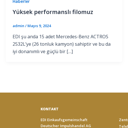
Haberler
Yüksek performanslı filomuz
admin
/
Mayıs 9, 2024
EDI şu anda 15 adet Mercedes-Benz ACTROS
2532L’ye (26 tonluk kamyon) sahiptir ve bu da
iyi donanımlı ve güçlü bir […]
KONTAKT
-
EDI Einkaufsgemeinschaft
Zentr
Deutscher Impulshandel AG
Telef