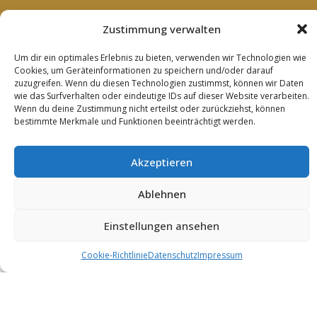
Impressum
Zustimmung verwalten
Datenschutz
Cookie Richtlinie (EU)
Um dir ein optimales Erlebnis zu bieten, verwenden wir Technologien wie
Kontakt
Cookies, um Geräteinformationen zu speichern und/oder darauf
zuzugreifen. Wenn du diesen Technologien zustimmst, können wir Daten
wie das Surfverhalten oder eindeutige IDs auf dieser Website verarbeiten.
SUCHE
Wenn du deine Zustimmung nicht erteilst oder zurückziehst, können
bestimmte Merkmale und Funktionen beeinträchtigt werden.
Search
Akzeptieren
Ablehnen
© 2019 EDI Einkaufsgemeinschaft Deutscher Impulshandel
AG
Einstellungen ansehen
English
(
İngilizce
)
German
(
Almanca
)
Cookie-Richtlinie
Datenschutz
Impressum
Türkçe