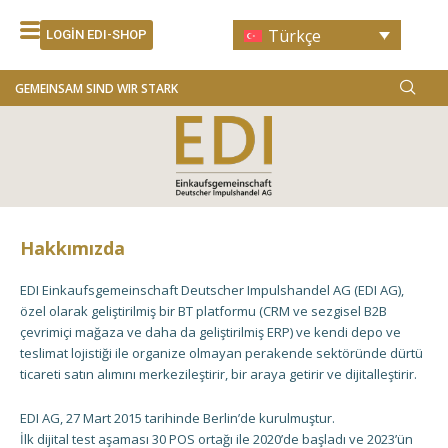
İçeriğe
Türkçe
atla
LOGIN EDI-SHOP
GEMEINSAM SIND WIR STARK
Hakkımızda
EDI Einkaufsgemeinschaft Deutscher Impulshandel AG (EDI AG),
özel olarak geliştirilmiş bir BT platformu (CRM ve sezgisel B2B
çevrimiçi mağaza ve daha da geliştirilmiş ERP) ve kendi depo ve
teslimat lojistiği ile organize olmayan perakende sektöründe dürtü
ticareti satın alımını merkezileştirir, bir araya getirir ve dijitalleştirir.
EDI AG, 27 Mart 2015 tarihinde Berlin’de kurulmuştur.
İlk dijital test aşaması 30 POS ortağı ile 2020’de başladı ve 2023’ün