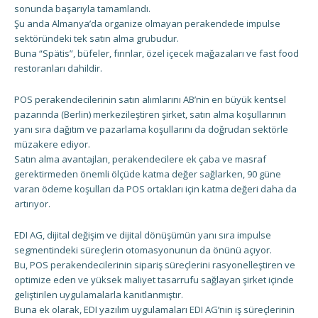
sonunda başarıyla tamamlandı.
Şu anda Almanya’da organize olmayan perakendede impulse
sektöründeki tek satın alma grubudur.
Buna “Spätis”, büfeler, fırınlar, özel içecek mağazaları ve fast food
restoranları dahildir.
POS perakendecilerinin satın alımlarını AB’nin en büyük kentsel
pazarında (Berlin) merkezileştiren şirket, satın alma koşullarının
yanı sıra dağıtım ve pazarlama koşullarını da doğrudan sektörle
müzakere ediyor.
Satın alma avantajları, perakendecilere ek çaba ve masraf
gerektirmeden önemli ölçüde katma değer sağlarken, 90 güne
varan ödeme koşulları da POS ortakları için katma değeri daha da
artırıyor.
EDI AG, dijital değişim ve dijital dönüşümün yanı sıra impulse
segmentindeki süreçlerin otomasyonunun da önünü açıyor.
Bu, POS perakendecilerinin sipariş süreçlerini rasyonelleştiren ve
optimize eden ve yüksek maliyet tasarrufu sağlayan şirket içinde
geliştirilen uygulamalarla kanıtlanmıştır.
Buna ek olarak, EDI yazılım uygulamaları EDI AG’nin iş süreçlerinin