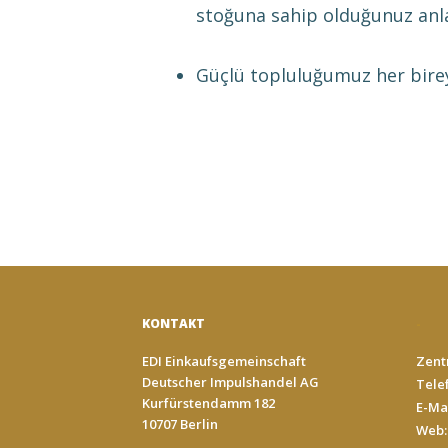
stoğuna sahip olduğunuz anla
Güçlü topluluğumuz her bireye
KONTAKT
-
EDI Einkaufsgemeinschaft
Zentr
Deutscher Impulshandel AG
Telef
Kurfürstendamm 182
E-Ma
10707 Berlin
Web: