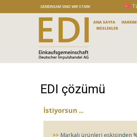
İçeriğe
T
GEMEINSAM SIND WIR STARK
atla
ANA SAYFA
HAKKIM
MESLEKLER
EDI çözümü
İstiyorsun ...
>>
Markalı ürünleri eskisinden 