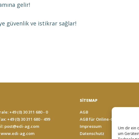
mına gelir!
 güvenlik ve istikrar sağlar!
SITEMAP
ale: +49 (0) 30 311 680 - 0
AGB
ax: +49 (0) 30 311 680 - 499
AGB für Online-Geschäfte
il:
post@edi-ag.com
Impressum
Um dir ein 
 www.edi-ag.com
Datenschutz
um Gerätein