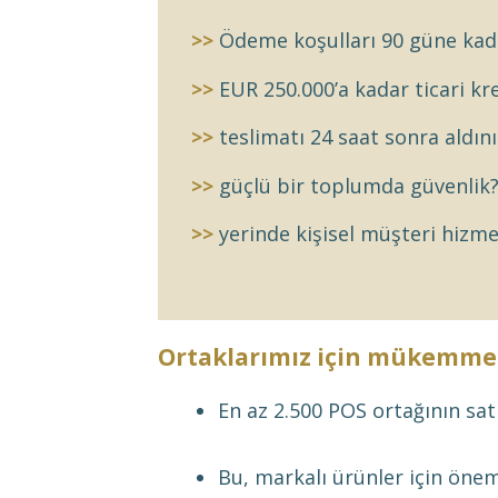
>>
Ödeme koşulları 90 güne kad
>>
EUR 250.000’a kadar ticari kre
>>
teslimatı 24 saat sonra aldın
>>
güçlü bir toplumda güvenlik
>>
yerinde kişisel müşteri hizmet
Ortaklarımız için mükemme
En az 2.500 POS ortağının sat
Bu, markalı ürünler için öneml