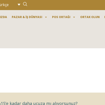
ürkçe
IZDA
PAZAR & İŞ DÜNYASI
POS ORTAĞI
ORTAK OLUN
%15’e kadar daha ucuza mı alıyorsunuz?