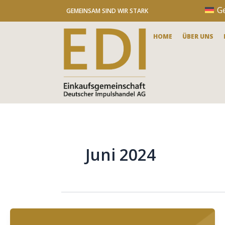
Zum
G
GEMEINSAM SIND WIR STARK
Inhalt
springen
HOME
ÜBER UNS
Juni 2024