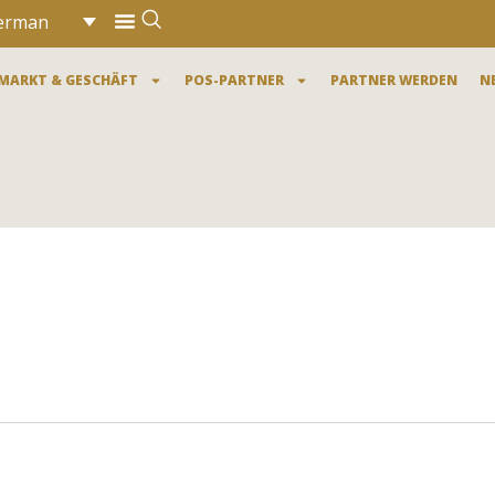
Menü
erman
MARKT & GESCHÄFT
POS-PARTNER
PARTNER WERDEN
N