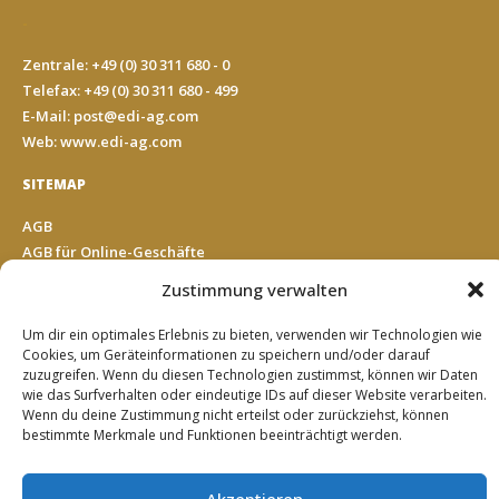
-
Zentrale: +49 (0) 30 311 680 - 0
Telefax: +49 (0) 30 311 680 - 499
E-Mail:
post@edi-ag.com
Web: www.edi-ag.com
SITEMAP
AGB
AGB für Online-Geschäfte
Impressum
Zustimmung verwalten
Datenschutz
Cookie Richtlinie (EU)
Um dir ein optimales Erlebnis zu bieten, verwenden wir Technologien wie
Kontakt
Cookies, um Geräteinformationen zu speichern und/oder darauf
zuzugreifen. Wenn du diesen Technologien zustimmst, können wir Daten
wie das Surfverhalten oder eindeutige IDs auf dieser Website verarbeiten.
Wenn du deine Zustimmung nicht erteilst oder zurückziehst, können
SUCHE
bestimmte Merkmale und Funktionen beeinträchtigt werden.
Suche
Akzeptieren