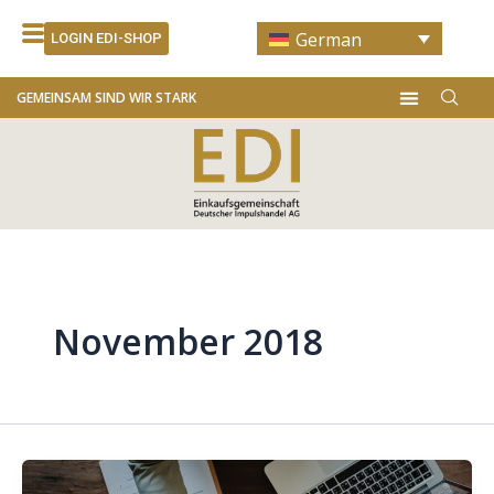
Zum
German
Inhalt
LOGIN EDI-SHOP
springen
Menü
GEMEINSAM SIND WIR STARK
November 2018